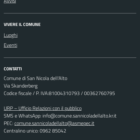
Avvisi
VIVERE IL COMUNE
Luoghi
Eventi
CONTATTI
Comune di San Nicola dell'Alto
Via Skanderberg
Codice fiscale / P. IVA:81004310793 / 00362760795
URP – Ufficio Relazioni con il pubblico
SMS e WhatsApp: info@comune.sannicoladellalto.kr.it
PEC:
comune.sannicoladellalto@asmepec.it
Centralino unico: 0962 85042