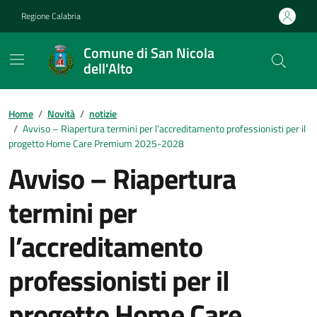
Vai ai contenuti
Vai al footer
Regione Calabria
Comune di San Nicola
dell'Alto
Home
/
Novità
/
notizie
/
Avviso – Riapertura termini per l’accreditamento professionisti per il
progetto Home Care Premium 2025-2028
Avviso – Riapertura
termini per
l’accreditamento
professionisti per il
progetto Home Care