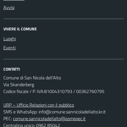
Avvisi
VIVERE IL COMUNE
Luoghi
Eventi
CONTATTI
Comune di San Nicola dell'Alto
Via Skanderberg
Codice fiscale / P. IVA:81004310793 / 00362760795
URP – Ufficio Relazioni con il pubblico
SMS e WhatsApp: info@comune.sannicoladellalto.kr.it
PEC:
comune.sannicoladellalto@asmepec.it
Centralino unico: 0962 85042