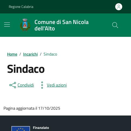
Vai ai contenuti
Vai al footer
Regione Calabria
Comune di San Nicola
dell'Alto
Home
/
Incarichi
/
Sindaco
Sindaco
Condividi
Vedi azioni
Pagina aggiornata il 17/10/2025