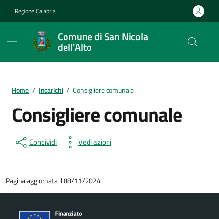
Vai ai contenuti
Vai al footer
Regione Calabria
Comune di San Nicola
dell'Alto
Home
/
Incarichi
/
Consigliere comunale
Consigliere comunale
Condividi
Vedi azioni
Pagina aggiornata il 08/11/2024