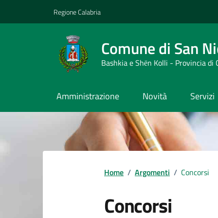
Vai ai contenuti
Vai al footer
Regione Calabria
Comune di San Nic
Bashkia e Shёn Kolli - Provincia di
Amministrazione
Novità
Servizi
Home
/
Argomenti
/
Concorsi
Concorsi