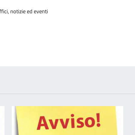
'argomento
ici, notizie ed eventi