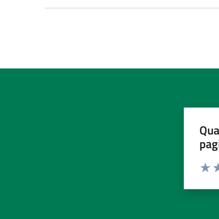
Qua
pag
Valut
Va