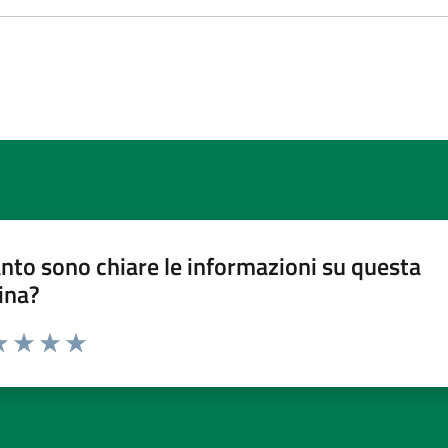
nto sono chiare le informazioni su questa
ina?
a 1 stelle su 5
luta 2 stelle su 5
Valuta 3 stelle su 5
Valuta 4 stelle su 5
Valuta 5 stelle su 5